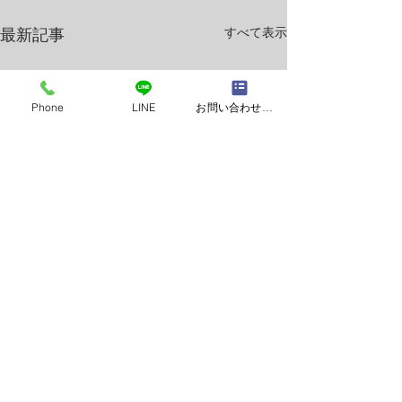
すべて表示
最新記事
Phone
LINE
お問い合わせフォーム
Q,湿布は何時間貼ればよ
夏の空調
いのでしょうか？
暑くなってきまし