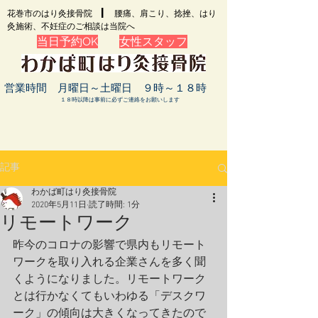
​花巻市のはり灸接骨院 | 腰痛、肩こり、捻挫、はり
灸施術、不妊症のご相談は当院へ
当日予約OK
女性スタッフ
営業時間 月曜日～土曜日 ９時～１８時
１８時以降は事前に必ずご連絡をお願いします
記事
わかば町はり灸接骨院
2020年5月11日
読了時間: 1分
リモートワーク
昨今のコロナの影響で県内もリモート
ワークを取り入れる企業さんを多く聞
くようになりました。リモートワーク
とは行かなくてもいわゆる「デスクワ
ーク」の傾向は大きくなってきたので