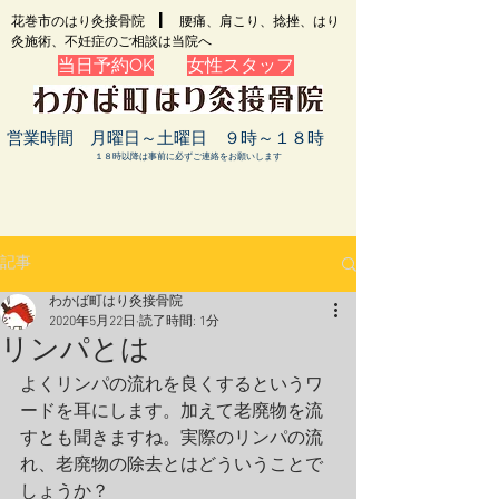
​花巻市のはり灸接骨院 | 腰痛、肩こり、捻挫、はり
灸施術、不妊症のご相談は当院へ
当日予約OK
女性スタッフ
営業時間 月曜日～土曜日 ９時～１８時
１８時以降は事前に必ずご連絡をお願いします
記事
わかば町はり灸接骨院
2020年5月22日
読了時間: 1分
リンパとは
よくリンパの流れを良くするというワ
ードを耳にします。加えて老廃物を流
すとも聞きますね。実際のリンパの流
れ、老廃物の除去とはどういうことで
しょうか？