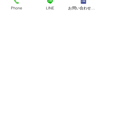
Phone
LINE
お問い合わせフォーム
Q,湿布は何時間貼ればよ
夏の空調
いのでしょうか？
暑くなってきまし
基本的には、１日１回タイプ
では先日エアコン
コメント
の湿布は２４時間、２回タイ
ングを業者にお願
プの湿布は１２時間貼るのが
した。 コロナウ
推奨される用法なのですが、
もあり院内の空気
コメントを追加…
実際には長い時間貼り続ける
イにしていきたい
と皮膚がかぶれやすくなりま
になりクーラーを